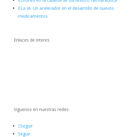
E
Drones en la cadena de suministro farmacéutica
E
La IA: Un acelerador en el desarrollo de nuevos
medicamentos
Enlaces de interes
Ministerio de Salud (MINSA)
DIGEMID
Normativa Cosmética en Perú
Organización Mundial de la Salud (OMS)
Cosmetics Business
Síguenos en nuestras redes:
Seguir
Seguir